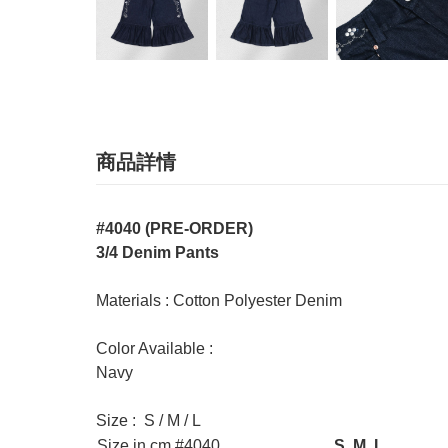
商品詳情
#4040 (PRE-ORDER)
3/4 Denim Pants
Materials : Cotton Polyester Denim
Color Available :
Navy
Size : S / M / L
Size in cm #4040
S
M
L