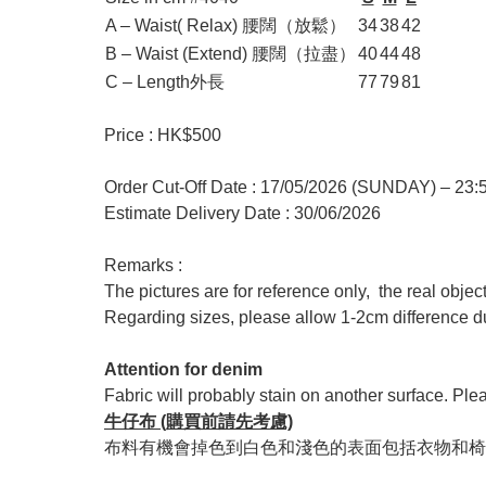
A – Waist( Relax) 腰闊（放鬆）
34
38
42
B – Waist (Extend) 腰闊（拉盡）
40
44
48
C – Length外長
77
79
81
Price : HK$500
Order Cut-Off Date : 17/05/2026 (SUNDAY) – 23
Estimate Delivery Date : 30/06/2026
Remarks :
The pictures are for reference only, the real objec
Regarding sizes, please allow 1-2cm difference
Attention for denim
Fabric will probably stain on another surface. Ple
牛仔布 (購買前請先考慮)
布料有機會掉色到白色和淺色的表面包括衣物和椅