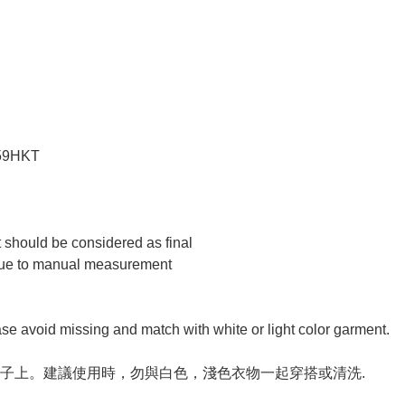
:59HKT
t should be considered as final
 due to manual measurement
ase avoid missing and match with white or light color garment.
子上。建議使用時，勿與白色，淺色衣物一起穿搭或清洗.