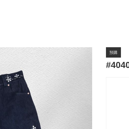
預購
#404