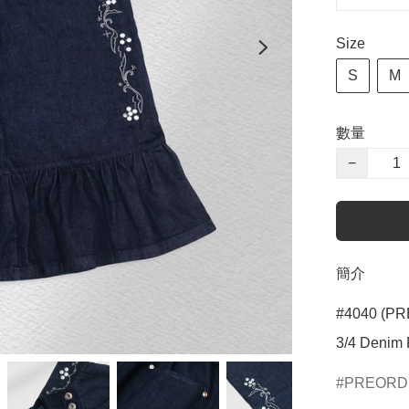
Size
S
M
數量
−
簡介
#4040 (PR
3/4 Denim 
PREOR