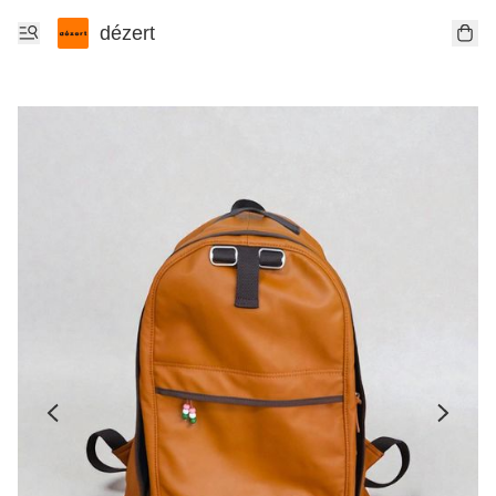
dézert