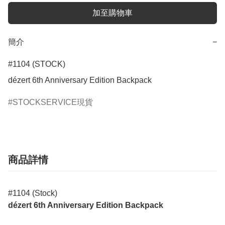
加至購物車
簡介
−
#1104 (STOCK)

dézert 6th Anniversary Edition Backpack
STOCKSERVICE現貨
商品詳情
#1104 (Stock)
dézert 6th Anniversary Edition Backpack