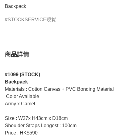
Backpack
STOCKSERVICE現貨
商品詳情
#1099 (STOCK)
Backpack
Materials : Cotton Canvas + PVC Bonding Material
Color Available :
Army x Camel
Size : W27x H43cm x D18cm
Shoulder Straps Longest : 100cm
Price : HK$590