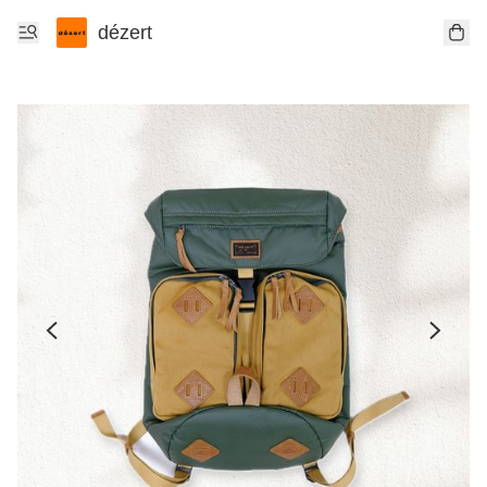
dézert