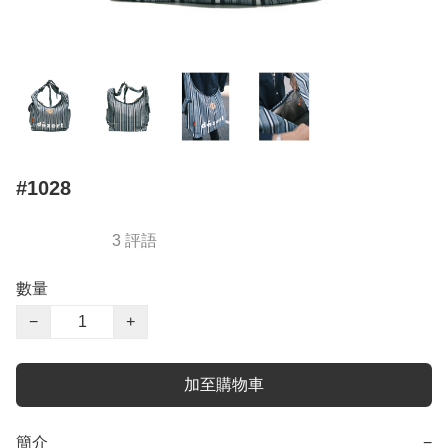
#1028
3 評語
數量
−
+
加至購物車
簡介
−