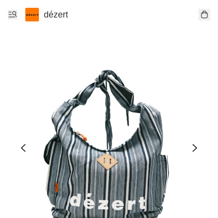
dézert